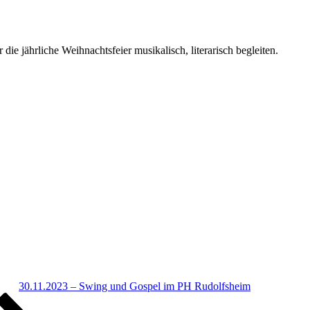
 jährliche Weihnachtsfeier musikalisch, literarisch begleiten.
30.11.2023 – Swing und Gospel im PH Rudolfsheim