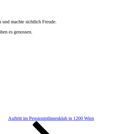
und machte sichtlich Freude.
aben es genossen.
Auftritt im PensionistInnenklub in 1200 Wien